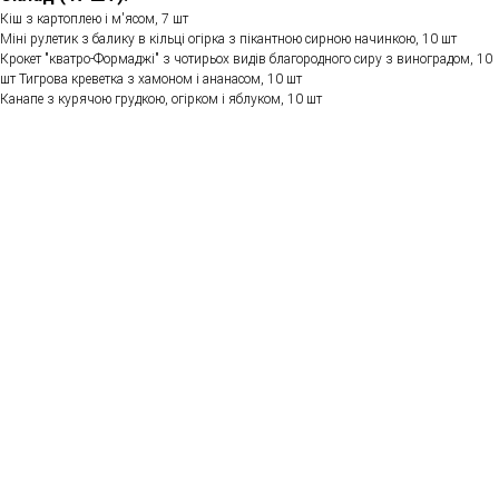
Кіш з картоплею і м'ясом, 7 шт
Міні рулетик з балику в кільці огірка з пікантною сирною начинкою, 10 шт
Крокет "кватро-Формаджі" з чотирьох видів благородного сиру з виноградом, 10
шт Тигрова креветка з хамоном і ананасом, 10 шт
Канапе з курячою грудкою, огірком і яблуком, 10 шт