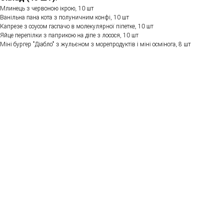
Млинець з червоною ікрою, 10 шт
Ванільна пана кота з полуничним конфі, 10 шт
Капрезе з соусом гаспачо в молекулярної піпетке, 10 шт
Яйце перепілки з паприкою на діпе з лосося, 10 шт
Міні бургер "Діабло" з жульєном з морепродуктів і міні осмінога, 8 шт