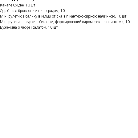
Канапе Східне, 10 шт
Дор блю з бронзовим виноградом, 10 шт
Міні рулетик з балику в кільці огірка з пікантною сирною начинкою, 10 шт
Міні рулетик з курки з беконом, фарширований сиром фета та оливками, 10 шт
Буженина з черрі і салатом, 10 шт